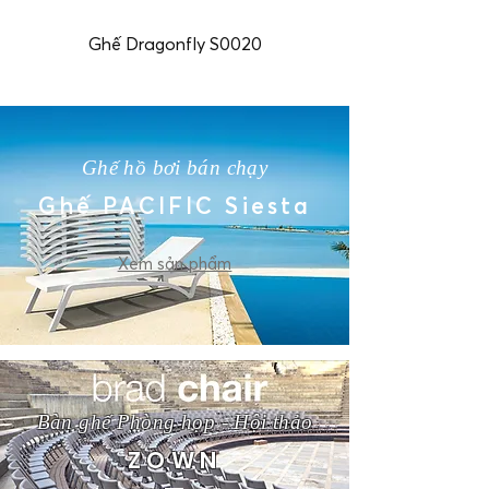
Ghế Dragonfly S0020
Ghế hồ bơi bán chạy
Ghế PACIFIC Siesta
Xem sản phẩm
Bàn ghế Phòng họp - Hội thảo
ZOWN