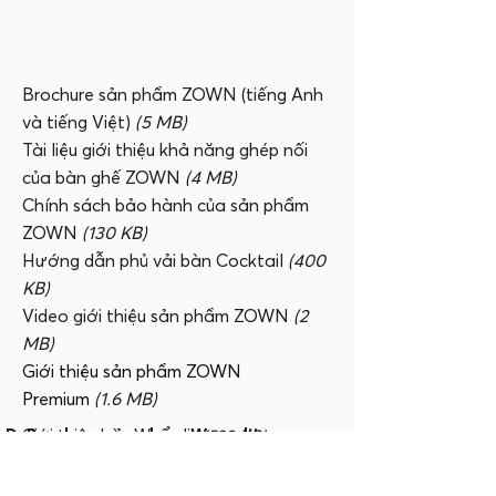
Brochure sản phẩm ZOWN (tiếng Anh
và tiếng Việt)
(5 MB)
Tài liệu giới thiệu khả năng ghép nối
của bàn ghế ZOWN
(4 MB)
Chính sách bảo hành của sản phẩm
ZOWN
(130 KB)
Hướng dẫn phủ vải bàn Cocktail
(400
KB)
Video giới thiệu sản phẩm ZOWN
(2
MB)
Giới thiệu sản phẩm ZOWN
Premium
(1.6 MB)
D. Brochure sản phẩm Werzalit
Giới thiệu bàn Werzalit
(538 KB)