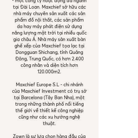
- một công ty hoạt động đa ngành
tại Đài Loan. Maxchief sở hữu các
nhà máy chuyên sản xuất các sản
phẩm đồ nội thất, các sản phẩm
da hay máy phát điện sử dụng
năng lượng mặt trời tại nhiều quốc
gia châu Á. Nhà máy sản xuất bàn
ghế xếp của Maxchief tọa lạc tại
Dongguan Shichang, tỉnh Quảng
Đông, Trung Quốc, có hơn 2.400
công nhân và diện tích hơn
120.000m2.
Maxchief Europe S.L - chi nhánh
của Maxchief Investment có trụ sở
tại Barcelona (Tây Ban Nha), một
trong những thành phố nổi tiếng
thế giới về thiết kế công nghiệp
cũng như các xu hướng nghệ
thuật.
Zown là sự lựa chọn hàng đầu của