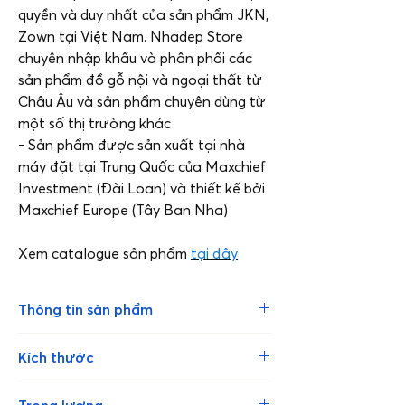
quyền và duy nhất của sản phẩm JKN,
Zown tại Việt Nam. Nhadep Store
chuyên nhập khẩu và phân phối các
sản phẩm đồ gỗ nội và ngoại thất từ
Châu Âu và sản phẩm chuyên dùng từ
một số thị trường khác
- Sản phẩm được sản xuất tại nhà
máy đặt tại Trung Quốc của Maxchief
Investment (Đài Loan) và thiết kế bởi
Maxchief Europe (Tây Ban Nha)
Xem catalogue sản phẩm
tại đây
Thông tin sản phẩm
Ghế xếp Brad thương hiệu ZOWN của
Kích thước
Maxchief Investment (Đài Loan) là
sản phẩm chuyên dùng cho mục đích
Chiều cao tổng thể: 83 cm