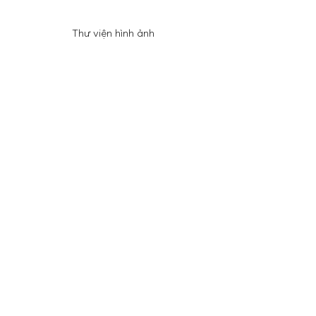
Thư viện hình ảnh
FAQ
Shipping & Returns
Store Policy
Payment Methods
Facebook
Instagram
Twitter
Pinterest