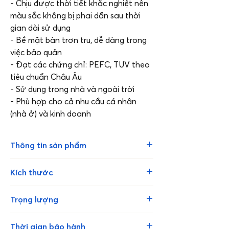
- Chịu được thời tiết khắc nghiệt nên
màu sắc không bị phai dần sau thời
gian dài sử dụng
- Bề mặt bàn trơn tru, dễ dàng trong
việc bảo quản
- Đạt các chứng chỉ: PEFC, TUV theo
tiêu chuẩn Châu Âu
- Sử dụng trong nhà và ngoài trời
- Phù hợp cho cả nhu cầu cá nhân
(nhà ở) và kinh doanh
Thông tin sản phẩm
- Mặt bàn thuộc dòng sản phẩm
Kích thước
Bosco được sản xuất bởi Werzalit,
CHLB Đức
70x70 cm
Trọng lượng
- Bosco mở ra một thế giới của màu
sắc vân gỗ ấm áp và thiết kế phong
6.7 kg
cách. Bảng màu vân gỗ trải đều từ
Thời gian bảo hành