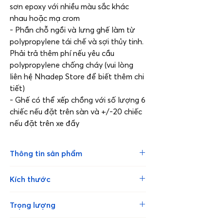
sơn epoxy với nhiều màu sắc khác
nhau hoặc mạ crom
- Phần chỗ ngồi và lưng ghế làm từ
polypropylene tái chế và sợi thủy tinh.
Phải trả thêm phí nếu yêu cầu
polypropylene chống cháy (vui lòng
liên hệ Nhadep Store để biết thêm chi
tiết)
- Ghế có thể xếp chồng với số lượng 6
chiếc nếu đặt trên sàn và +/-20 chiếc
nếu đặt trên xe đẩy
Thông tin sản phẩm
- Sản phẩm được thiết kế bởi
Kích thước
Achirivolto Design, đem đến sự kết
hợp tuyệt vời giữa kiểu dáng truyền
Chiều cao tổng thể 87 cm x chiều rộng
Trọng lượng
thống và chất liệu kim loại mỏng,
50 cm