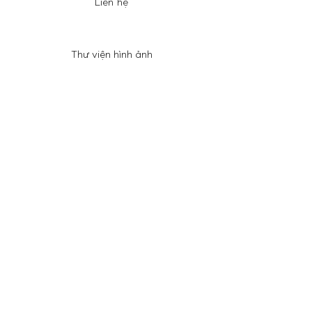
Liên hệ
Thư viện hình ảnh
FAQ
Shipping & Returns
Store Policy
Payment Methods
Facebook
Instagram
Twitter