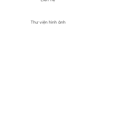
Thư viện hình ảnh
FAQ
Shipping & Returns
Store Policy
Payment Methods
Facebook
Instagram
Twitter