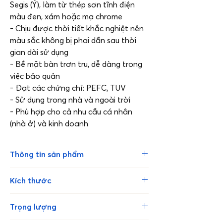
Segis (Ý), làm từ thép sơn tĩnh điện
màu đen, xám hoặc mạ chrome
- Chịu được thời tiết khắc nghiệt nên
màu sắc không bị phai dần sau thời
gian dài sử dụng
- Bề mặt bàn trơn tru, dễ dàng trong
việc bảo quản
- Đạt các chứng chỉ: PEFC, TUV
- Sử dụng trong nhà và ngoài trời
- Phù hợp cho cả nhu cầu cá nhân
(nhà ở) và kinh doanh
Thông tin sản phẩm
Mặt bàn từ bộ sưu tập Vivo được sản
Kích thước
xuất bởi Werzalit, CHLB Đức
- Vivo là bộ sưu tập tạo điểm nhấn ấn
Mặt bàn đường kính 60cm
Trọng lượng
tượng và thu hút với tông màu phớt
Chân đế đường kính 45cm
nhẹ nhàng hoặc sắc màu đậm mạnh